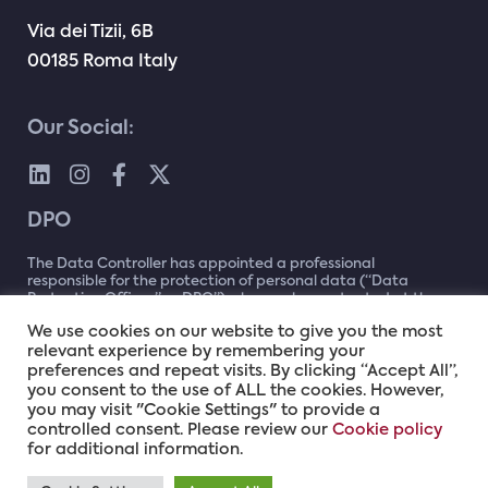
Via dei Tizii, 6B
00185 Roma Italy
Our Social:
DPO
The Data Controller has appointed a professional
responsible for the protection of personal data (“Data
Protection Officer” or DPO”) who can be contacted at the
following address
dpo@namex.it
or by writing to: Data
We use cookies on our website to give you the most
Protection Officer (DPO) c/o Namex – Via dei Tizii, 2C –
00185 – Rome
relevant experience by remembering your
preferences and repeat visits. By clicking “Accept All”,
you consent to the use of ALL the cookies. However,
you may visit "Cookie Settings" to provide a
controlled consent. Please review our
Cookie policy
for additional information.
© 2024 NAMEX | VAT IT06698441000 |
Email
|
PEC
|
Privacy