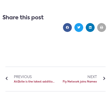
Share this post
PREVIOUS
NEXT
Air2bite is the latest addition at Namex
Fly Network joins Namex