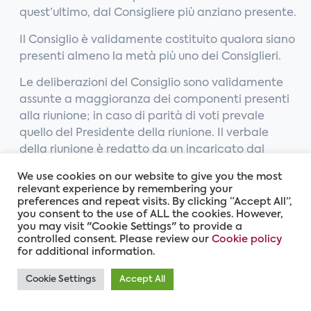
quest’ultimo, dal Consigliere più anziano presente.
Il Consiglio è validamente costituito qualora siano
presenti almeno la metà più uno dei Consiglieri.
Le deliberazioni del Consiglio sono validamente
assunte a maggioranza dei componenti presenti
alla riunione; in caso di parità di voti prevale
quello del Presidente della riunione. Il verbale
della riunione è redatto da un incaricato dal
Presidente ed è sottoscritto da chi lo ha redatto e
We use cookies on our website to give you the most
dal Presidente.
relevant experience by remembering your
Non è ammessa la delega nemmeno ad altro
preferences and repeat visits. By clicking “Accept All”,
you consent to the use of ALL the cookies. However,
componente del Consiglio.
you may visit "Cookie Settings" to provide a
controlled consent. Please review our
Cookie policy
È ammessa la possibilità che le adunanze del
for additional information.
Consiglio si tengano per video e teleconferenza a
condizione che tutti i partecipanti possano essere
Cookie Settings
Accept All
identificati e sia loro consentito seguire la
discussione ed intervenire in tempo reale alla