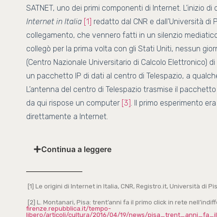
SATNET, uno dei primi componenti di Internet. L’inizio di
Internet in Italia
[1]
redatto dal CNR e dall’Università di 
collegamento, che vennero fatti in un silenzio mediatic
collegò per la prima volta con gli Stati Uniti, nessun gi
(Centro Nazionale Universitario di Calcolo Elettronico) d
un pacchetto IP di dati al centro di Telespazio, a qualche
L’antenna del centro di Telespazio trasmise il pacchetto 
da qui rispose un computer
[3]
. Il primo esperimento era r
direttamente a Internet.
Continua a leggere
[1] Le origini di Internet in Italia, CNR, Registro.it, Università di Pi
[2] L. Montanari, Pisa: trent’anni fa il primo click in rete nell’in
firenze.repubblica.it/tempo-
libero/articoli/cultura/2016/04/19/news/pisa_trent_anni_fa_