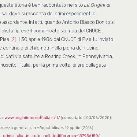
 questa storia è ben raccontato nel sito
Le Origini di
Pisa, dove si racconta dei primi esperimenti di
o assordante. Infatti, quando Antonio Blasco Bonito si
ornalista riprese il comunicato stampa del CNUCE
i Pisa
[2]
. Il 30 aprile 1986 dal CNUCE di Pisa fu inviato
 centinaio di chilometri nella piana del Fucino.
di dati via satellite a Roaring Creek, in Pennsylvania;
iuscito: l’Italia, per la prima volta, si era collegata
sa,
www.originiinternetitalia.it/it/
(consultato il 03/06/2020).
differenza generale, in «Repubblica», 19 aprile (2016)
il_primo_clic_in_rete_nell_indifferenza-137956150/