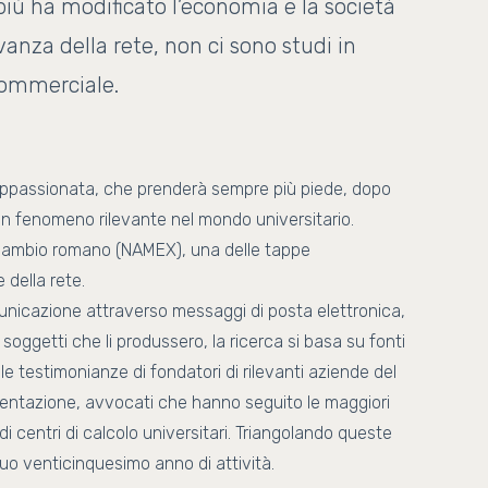
iù ha modificato l’economia e la società
anza della rete, non ci sono studi in
 commerciale.
 e appassionata, che prenderà sempre più piede, dopo
 un fenomeno rilevante nel mondo universitario.
erscambio romano (NAMEX), una delle tappe
della rete.
nicazione attraverso messaggi di posta elettronica,
 soggetti che li produssero, la ricerca si basa su fonti
le testimonianze di fondatori di rilevanti aziende del
mentazione, avvocati che hanno seguito le maggiori
di centri di calcolo universitari. Triangolando queste
suo venticinquesimo anno di attività.