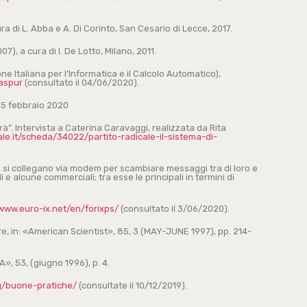
cura di L. Abba e A. Di Corinto, San Cesario di Lecce, 2017.
07), a cura di I. De Lotto, Milano, 2011.
ne Italiana per l’Informatica e il Calcolo Automatico),
caspur
(consultato il 04/06/2020).
 25 febbraio 2020
rà”. Intervista a Caterina Caravaggi, realizzata da Rita
le.it/scheda/34022/partito-radicale-il-sistema-di-
ti si collegano via modem per scambiare messaggi tra di loro e
i e alcune commerciali; tra esse le principali in termini di
www.euro-ix.net/en/forixps/
(consultato il 3/06/2020).
ure, in: «American Scientist», 85, 3 (MAY-JUNE 1997), pp. 214-
A», 53, (giugno 1996), p. 4.
rg/buone-pratiche/
(consultate il 10/12/2019).