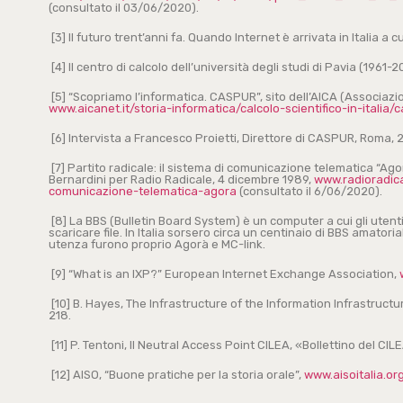
(consultato il 03/06/2020).
[3] Il futuro trent’anni fa. Quando Internet è arrivata in Italia a 
[4] Il centro di calcolo dell’università degli studi di Pavia (1961-20
[5] “Scopriamo l’informatica. CASPUR”, sito dell’AICA (Associazio
www.aicanet.it/storia-informatica/calcolo-scientifico-in-italia/
[6] Intervista a Francesco Proietti, Direttore di CASPUR, Roma,
[7] Partito radicale: il sistema di comunicazione telematica “Ago
Bernardini per Radio Radicale, 4 dicembre 1989,
www.radioradica
comunicazione-telematica-agora
(consultato il 6/06/2020).
[8] La BBS (Bulletin Board System) è un computer a cui gli uten
scaricare file. In Italia sorsero circa un centinaio di BBS amatorial
utenza furono proprio Agorà e MC-link.
[9] “What is an IXP?” European Internet Exchange Association,
[10] B. Hayes, The Infrastructure of the Information Infrastruct
218.
[11] P. Tentoni, Il Neutral Access Point CILEA, «Bollettino del CILE
[12] AISO, “Buone pratiche per la storia orale”,
www.aisoitalia.o